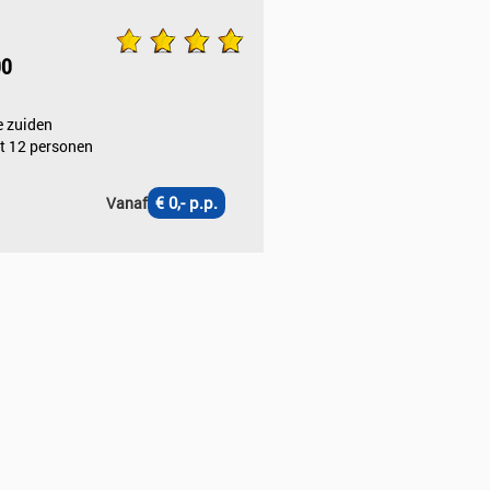
00
e zuiden
t 12 personen
€ 0,- p.p.
Vanaf