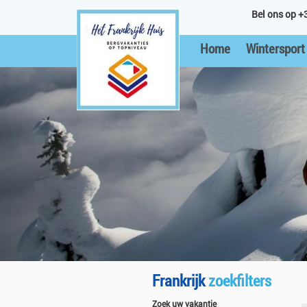
Bel ons op +
Home
Wintersport
Frankrijk
zoekfilters
Zoek uw vakantie