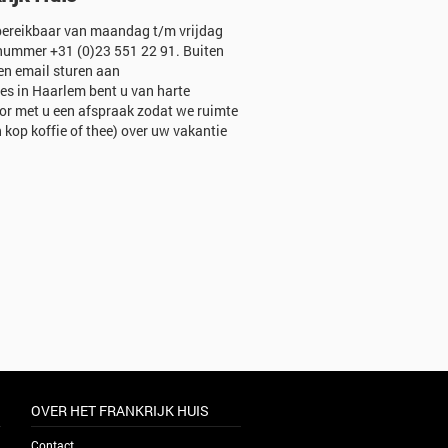
h bereikbaar van maandag t/m vrijdag
nummer +31 (0)23 551 22 91. Buiten
een email sturen aan
res in Haarlem bent u van harte
r met u een afspraak zodat we ruimte
kop koffie of thee) over uw vakantie
OVER HET FRANKRIJK HUIS
Contact