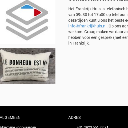
Het Frankrijk Huis is telefonisc
van 09u30 tot 17u00 op telefoon
deze tijden kunt u ons het beste 
info@frankrijkhuis.nl
. Op ons ad
welkom. Graag maken we daarvoo
hebben voor een gesprek (met een 
in Frankrijk.
ALGEMEEN
ADRES
Algemene voorwaarden
+31 (0)23 551 22 91