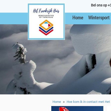
Bel ons op +
Home
Wintersport
>
Home
Hoe kom ik in contact met Het 