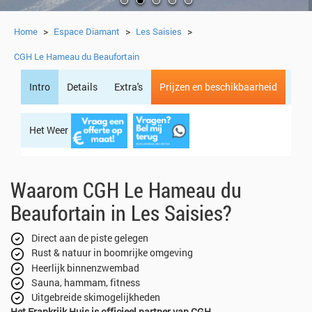
>
>
>
Home
Espace Diamant
Les Saisies
CGH Le Hameau du Beaufortain
Intro
Details
Extra's
Prijzen en beschikbaarheid
Het Weer
Regio
Waarom CGH Le Hameau du
Beaufortain in Les Saisies?
Direct aan de piste gelegen
Rust & natuur in boomrijke omgeving
Heerlijk binnenzwembad
Sauna, hammam, fitness
Uitgebreide skimogelijkheden
Het Frankrijk Huis is officieel partner van CGH.