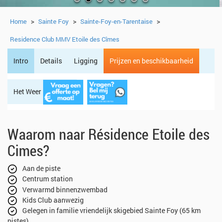
>
>
>
Home
Sainte Foy
Sainte-Foy-en-Tarentaise
Residence Club MMV Etoile des Cîmes
Intro
Details
Ligging
Prijzen en beschikbaarheid
Het Weer
Regio
Waarom naar Résidence Etoile des
Cimes?
Aan de piste
Centrum station
Verwarmd binnenzwembad
Kids Club aanwezig
Gelegen in familie vriendelijk skigebied Sainte Foy (65 km
pistes)