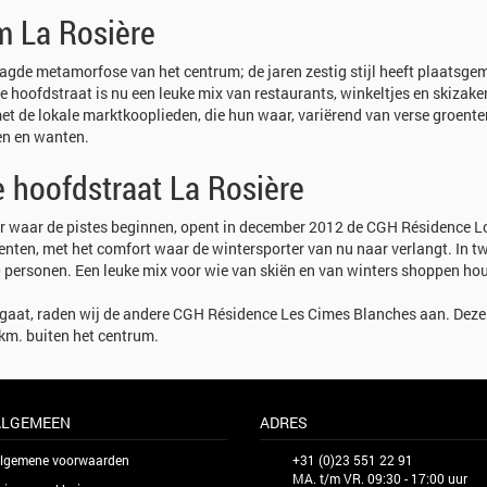
m La Rosière
aagde metamorfose van het centrum; de jaren zestig stijl heeft plaatsge
e hoofdstraat is nu een leuke mix van restaurants, winkeltjes en skizake
et de lokale marktkooplieden, die hun waar, variërend van verse groente
en en wanten.
 hoofdstraat La Rosière
ar waar de pistes beginnen, opent in december 2012 de CGH Résidence 
nten, met het comfort waar de wintersporter van nu naar verlangt. In t
personen. Een leuke mix voor wie van skiën en van winters shoppen hou
 gaat, raden wij de andere CGH Résidence Les Cimes Blanches aan. Deze
 km. buiten het centrum.
ALGEMEEN
ADRES
lgemene voorwaarden
+31 (0)23 551 22 91
MA. t/m VR. 09:30 - 17:00 uur