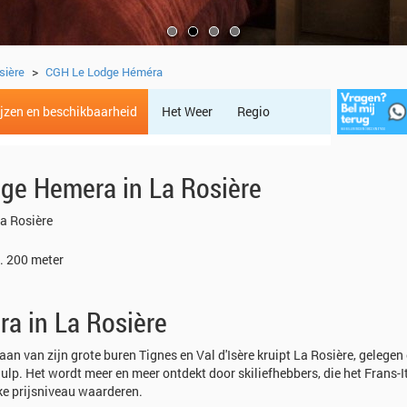
>
sière
CGH Le Lodge Héméra
ijzen en beschikbaarheid
Het Weer
Regio
e Hemera in La Rosière
a Rosière
. 200 meter
a in La Rosière
an van zijn grote buren Tignes en Val d'Isère kruipt La Rosière, gelegen
ulp. Het wordt meer en meer ontdekt door skiliefhebbers, die het Frans-I
ke prijsniveau waarderen.