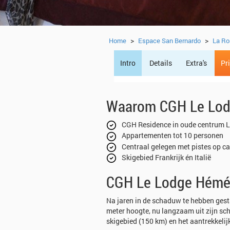
>
>
Home
Espace San Bernardo
La Ro
Intro
Details
Extra's
Pr
Waarom CGH Le Lodg
CGH Residence in oude centrum L
Appartementen tot 10 personen
Centraal gelegen met pistes op ca
Skigebied Frankrijk én Italië
CGH Le Lodge Hémér
Na jaren in de schaduw te hebben gesta
meter hoogte, nu langzaam uit zijn sch
skigebied (150 km) en het aantrekkelij