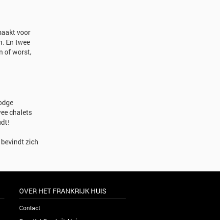
maakt voor
n. En twee
n of worst,
Lodge
wee chalets
dt!
 bevindt zich
OVER HET FRANKRIJK HUIS
Contact