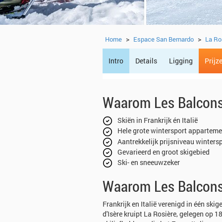
>
>
Home
Espace San Bernardo
La Ro
Intro
Details
Ligging
Prijz
Waarom Les Balcons
Skiën in Frankrijk én Italië
Hele grote wintersport apparteme
Aantrekkelijk prijsniveau winters
Gevarieerd en groot skigebied
Ski- en sneeuwzeker
Waarom Les Balcons
Frankrijk en Italië verenigd in één sk
d'Isère kruipt La Rosière, gelegen op 