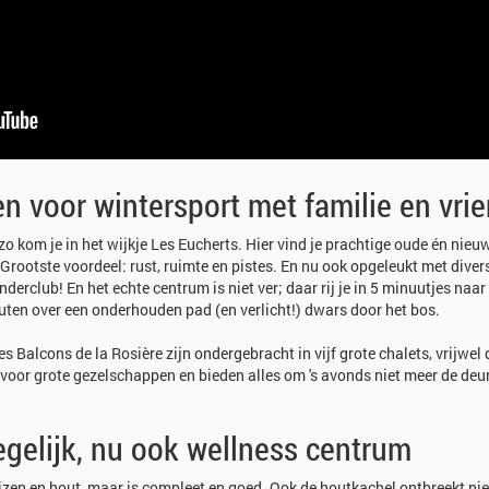
 voor wintersport met familie en vri
o kom je in het wijkje Les Eucherts. Hier vind je prachtige oude én nieu
rootste voordeel: rust, ruimte en pistes. En nu ook opgeleukt met diver
nderclub! En het echte centrum is niet ver; daar rij je in 5 minuutjes naa
uten over een onderhouden pad (en verlicht!) dwars door het bos.
Balcons de la Rosière zijn ondergebracht in vijf grote chalets, vrijwel 
 voor grote gezelschappen en bieden alles om 's avonds niet meer de deur 
gelijk, nu ook wellness centrum
uizen en hout, maar is compleet en goed. Ook de houtkachel ontbreekt nie