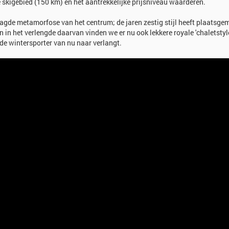
se skigebied (150 km) en het aantrekkelijke prijsniveau waarderen.
aagde metamorfose van het centrum; de jaren zestig stijl heeft plaatsge
 in het verlengde daarvan vinden we er nu ook lekkere royale 'chaletstyl
e wintersporter van nu naar verlangt.