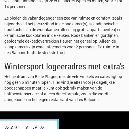
veel hout. Inmiddels zijn ze er in allerlei typen en maten, voor 2 tot
14 personen.
Ze bieden de vakantieganger een zee van ruimte en comfort, zoals
bijvoorbeeld het jacuzzibad in de badkamer(s), scandinavische
houtkachels in de woonkamer(alleen bij grote appartementen) en
keramische kookplaten in de keuken. Rode banken en gordijnen,
gebloemde dekbedovertrekken fleuren het geheel op. Alleen de
slaapkamers zijn exact afgemeten voor 2 personen. De ruimte in
Les Balcons blijft de sterkste troef.
Wintersport logeeradres met extra's
Het centrum van Belle Plagne, met de vele winkels en cafés ligt op
nog geen 5 minuten lopen. Hier vind je alles voor je dagelijkse
boodschappen maar je kunt ook gebruik maken van de
halfpensionservice of alleen dinerformule, zoals die wordt
aangeboden in het eigen restaurant van Les Balcons.