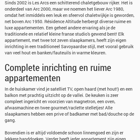
Sinds 2002 is Les Arcs een schitterend chaletgebouw rijker. Het is
onderdeel van Arc 2000, maar we noemen het liever Arc 1980,
omdat het inmiddels een leuk en sfeervol chaletwijkje is geworden,
net boven Arc 1950. Résidence Altitude herbergt diverse ruime en
luxe appartementen. Een geheel andere ervaring als je de
traditionele en relatief kleine franse studio's gewend bent! Elk
appartement, met twee tot zeven slaapkamers, heeft zijn eigen
inrichting in een traditioneel Savoyaardse stijl, met vooral gebruik
van veel hout en banken/fauteuils in warme kleuren.
Complete inrichting en ruime
appartementen
In de huiskamer vind je satelliet TV, open haard (met hout!) en een
balkon met prachtig uitzicht op de vallei. De keuken is zeer
compleet ingericht en voorzien van magnetron, een oven,
afwasmachine en twee gourmet/raclette stelletjes! Alle
slaapkamers hebben een prive of badkamer met bad/douche op de
gang.
Bovendien is er altijd voldoende schoon linnengoed en zijn er
lekkere handdoeken. Verder heeft ieder appartement zijn eigen